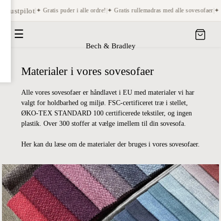
rustpilot
|
✦ Gratis puder i alle ordre!
|
✦ Gratis rullemadras med alle sovesofaer
|
✦ Sov
☰
Bech & Bradley
Materialer i vores sovesofaer
Alle vores sovesofaer er håndlavet i EU med materialer vi har
valgt for holdbarhed og miljø. FSC-certificeret træ i stellet,
ØKO-TEX STANDARD 100 certificerede tekstiler, og ingen
plastik. Over 300 stoffer at vælge imellem til din sovesofa.
Her kan du læse om de materialer der bruges i vores sovesofaer.