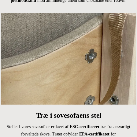
pletmodstand
mod almindelige uheld som chokolade eller rødvin.
Træ i sovesofaens stel
Stellet i vores sovesofaer er lavet af
FSC-certificeret
træ fra ansvarligt
forvaltede skove. Træet opfylder
EPA-certifikatet
for