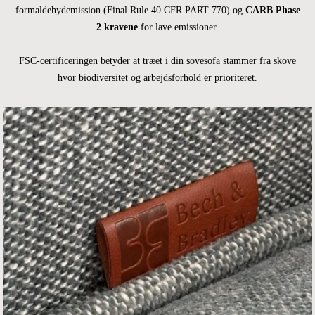
formaldehydemission (Final Rule 40 CFR PART 770) og
CARB Phase
2 kravene
for lave emissioner.
FSC-certificeringen betyder at træet i din sovesofa stammer fra skove
hvor biodiversitet og arbejdsforhold er prioriteret.