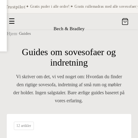
på Trustpilot
|
✦ Gratis puder i alle ordre!
|
✦ Gratis rullemadras med alle sovesofaer
|
✦
☰
Bech & Bradley
Hjem
Guides
>
Guides om sovesofaer og
indretning
Vi skriver om det, vi ved noget om: Hvordan du finder
den rigtige sovesofa, indretning af små rum og møbler
der holder. Ingen salgstaler. Bare ærlige guides baseret på
vores erfaring.
12 artikler