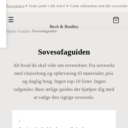
å Trustpilot
|
✦ Gratis puder i alle ordre!
|
✦ Gratis rullemadras med alle sovesofaer
|
✦
☰
Bech & Bradley
Hjem
Guides
Sovesofaguiden
>
>
Sovesofaguiden
Alt hvad du skal vide om sovesofaer. Fra sovesofa
med chaiselong og opbevaring til materialer, pris
og daglig brug. Ingen top-10 lister. Ingen
salgstaler. Bare ærlige guides der hjælper dig med
at vælge den rigtige sovesofa.
1