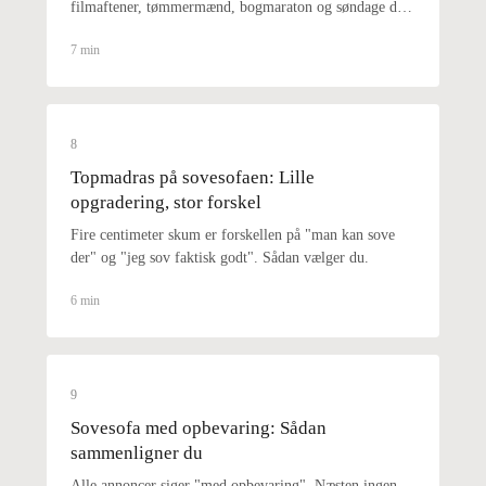
filmaftener, tømmermænd, bogmaraton og søndage der
aldrig ender.
7 min
8
Topmadras på sovesofaen: Lille
opgradering, stor forskel
Fire centimeter skum er forskellen på "man kan sove
der" og "jeg sov faktisk godt". Sådan vælger du.
6 min
9
Sovesofa med opbevaring: Sådan
sammenligner du
Alle annoncer siger "med opbevaring". Næsten ingen