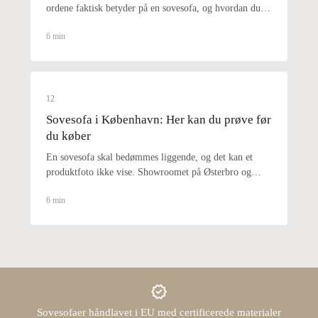
ordene faktisk betyder på en sovesofa, og hvordan du
gennemskuer dem.
6 min
12
Sovesofa i København: Her kan du prøve før
du køber
En sovesofa skal bedømmes liggende, og det kan et
produktfoto ikke vise. Showroomet på Østerbro og
hvad du skal teste.
6 min
Sovesofaer håndlavet i EU med certificerede materialer