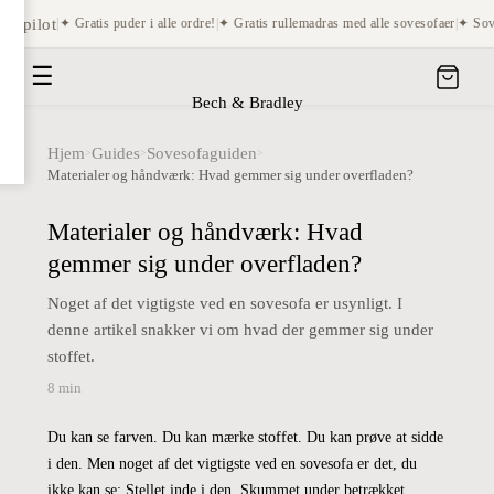
pilot
|
✦ Gratis puder i alle ordre!
|
✦ Gratis rullemadras med alle sovesofaer
|
✦ Sovesof
☰
Bech & Bradley
Hjem
Guides
Sovesofaguiden
>
>
>
Materialer og håndværk: Hvad gemmer sig under overfladen?
Materialer og håndværk: Hvad
gemmer sig under overfladen?
Noget af det vigtigste ved en sovesofa er usynligt. I
denne artikel snakker vi om hvad der gemmer sig under
stoffet.
8 min
Du kan se farven. Du kan mærke stoffet. Du kan prøve at sidde
i den. Men noget af det vigtigste ved en sovesofa er det, du
ikke kan se: Stellet inde i den. Skummet under betrækket.