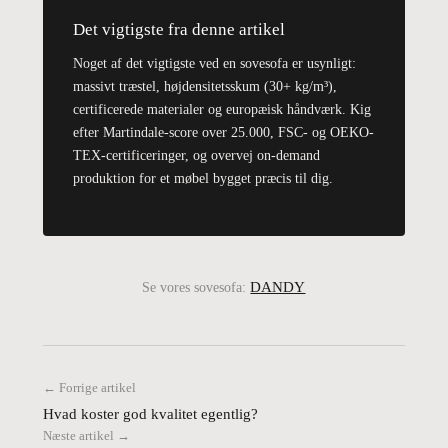
Det vigtigste fra denne artikel
Noget af det vigtigste ved en sovesofa er usynligt:
massivt træstel, højdensitetsskum (30+ kg/m³),
certificerede materialer og europæisk håndværk. Kig
efter Martindale-score over 25.000, FSC- og OEKO-
TEX-certificeringer, og overvej on-demand
produktion for et møbel bygget præcis til dig.
DANDY
Se vores sovesofa:
← Forrige artikel
Hvad koster god kvalitet egentlig?
Næste artikel →