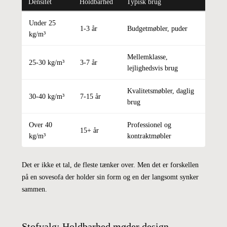
Densitet
Holdbarhed
Typisk brug
Under 25
1-3 år
Budgetmøbler, puder
kg/m³
Mellemklasse,
25-30 kg/m³
3-7 år
lejlighedsvis brug
Kvalitetsmøbler, daglig
30-40 kg/m³
7-15 år
brug
Over 40
Professionel og
15+ år
kg/m³
kontraktmøbler
Det er ikke et tal, de fleste tænker over. Men det er forskellen
på en sovesofa der holder sin form og en der langsomt synker
sammen.
Stofvalg: Holdbarhed møder design