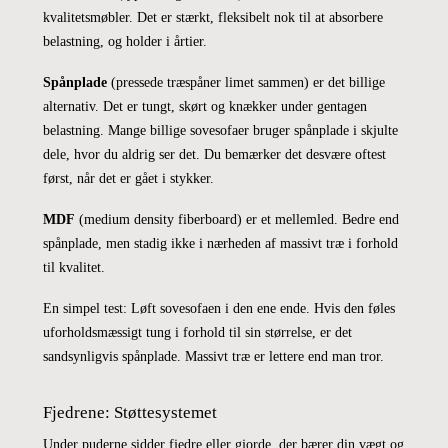
kvalitetsmøbler. Det er stærkt, fleksibelt nok til at absorbere
belastning, og holder i årtier.
Spånplade
(pressede træspåner limet sammen) er det billige
alternativ. Det er tungt, skørt og knækker under gentagen
belastning. Mange billige sovesofaer bruger spånplade i skjulte
dele, hvor du aldrig ser det. Du bemærker det desvære oftest
først, når det er gået i stykker.
MDF
(medium density fiberboard) er et mellemled. Bedre end
spånplade, men stadig ikke i nærheden af massivt træ i forhold
til kvalitet.
En simpel test: Løft sovesofaen i den ene ende. Hvis den føles
uforholdsmæssigt tung i forhold til sin størrelse, er det
sandsynligvis spånplade. Massivt træ er lettere end man tror.
Fjedrene: Støttesystemet
Under puderne sidder fjedre eller gjorde, der bærer din vægt og